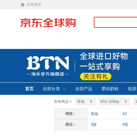
京东首页
首页
全部分类
全部产品
婴幼奶粉
纸尿
所有商品 >
其他
X
801-1000g
X
特性：
其他
A2
段位：
3段
4段