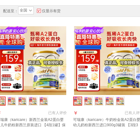
全国
配送至：
仅显示有货
￥
￥
已有
人评价
已有
人评
瑞康（karicare）新西兰金装A2蛋白婴
可瑞康（karicare）牛奶粉金装A2蛋白
幼儿牛奶粉新西兰原装进口 【4段1罐】保
幼儿奶粉新西兰进口900g3罐装 【3段3
期27年9月
罐】保质期27年7月