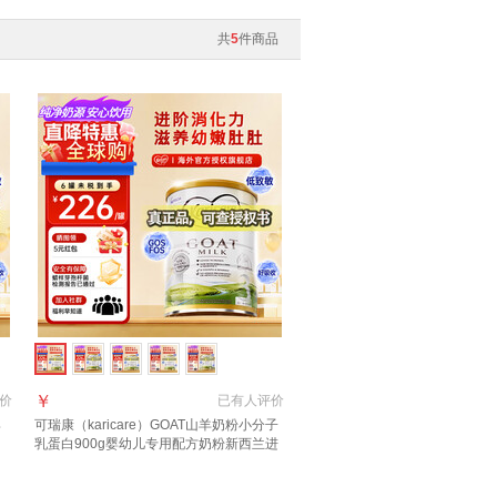
共
5
件商品
￥
价
已有
人评价
婴
可瑞康（karicare）GOAT山羊奶粉小分子
乳蛋白900g婴幼儿专用配方奶粉新西兰进
口 3段1罐【27年6月到期】