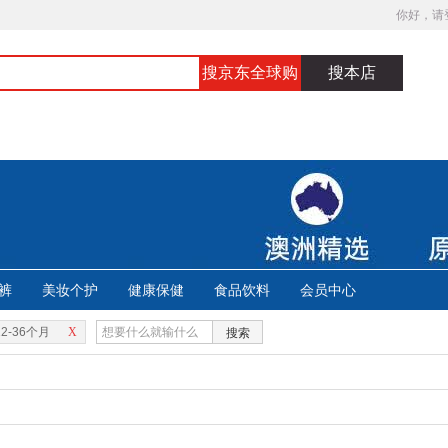
你好，请
搜京东全球购
搜本店
裤
美妆个护
健康保健
食品饮料
会员中心
12-36个月
X
搜索