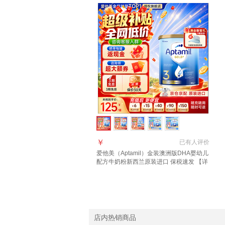
￥
已有
人评价
爱他美（Aptamil）金装澳洲版DHA婴幼儿
配方牛奶粉新西兰原装进口 保税速发 【详
询新客礼+首罐0元试喝】3段1罐 效期至27
年11月
店内热销商品