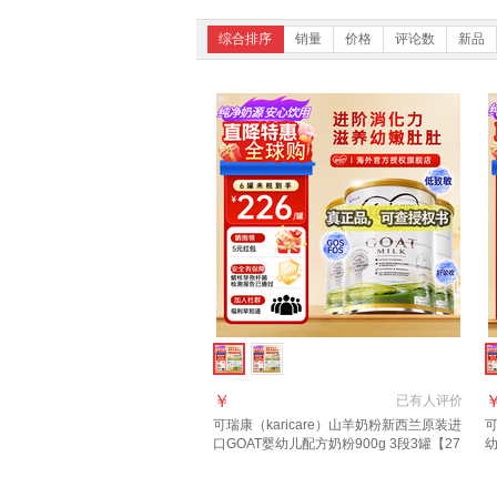
综合排序
销量
价格
评论数
新品
￥
已有
人评价
可瑞康（karicare）山羊奶粉新西兰原装进
可
口GOAT婴幼儿配方奶粉900g 3段3罐【27
年6月到期】
质