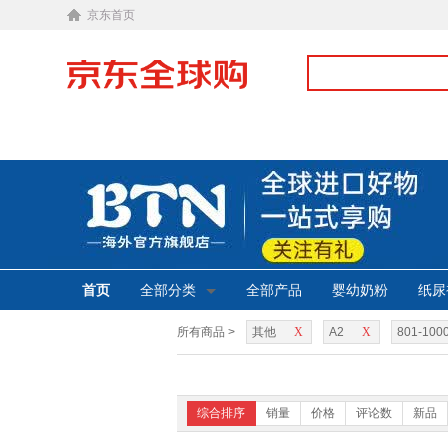
京东首页
首页
全部分类
全部产品
婴幼奶粉
纸尿
所有商品 >
其他
X
A2
X
801-100
综合排序
销量
价格
评论数
新品