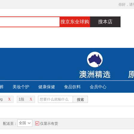
你好，请
搜京东全球购
搜本店
裤
美妆个护
健康保健
食品饮料
会员中心
0g
X
1段
X
搜索
全国
配送至：
仅显示有货