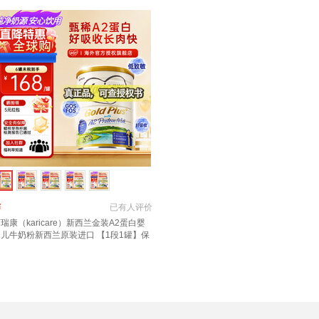
￥
已有
人评价
瑞康（karicare）新西兰金装A2蛋白婴
幼儿牛奶粉新西兰原装进口 【1段1罐】保
期27年7月