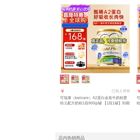
￥
已有
人评价
可瑞康（karicare）A2蛋白金装牛奶粉婴
可
幼儿配方奶粉1段900g/罐 【1段1罐】到期
27年7月
质
店内热销商品