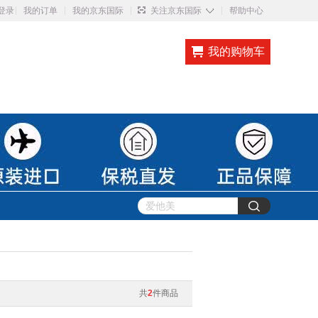
◇
登录
我的订单
我的京东国际
关注京东国际
帮助中心
我的购物车
共
2
件商品