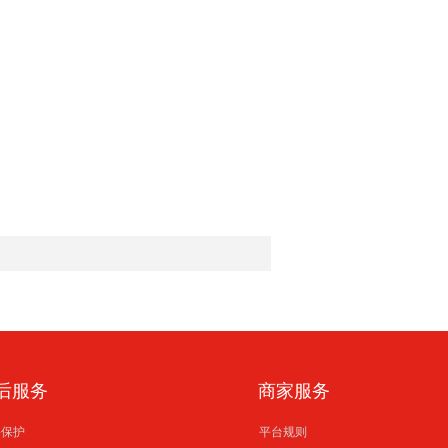
后服务
商家服务
格保护
平台规则