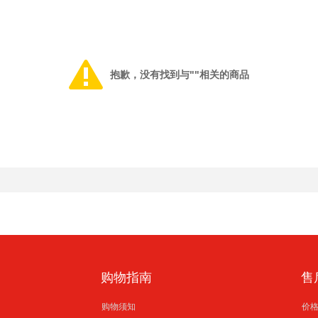
抱歉，没有找到与"
"相关的商品
购物指南
售
购物须知
价