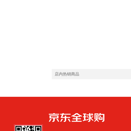
店内热销商品