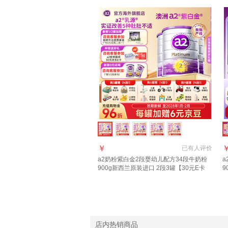
￥
已有
人评价
a2奶粉紫白金2段婴幼儿配方34段牛奶粉
a
900g新西兰原装进口 2段3罐【30元E卡
9
+18元京豆】
胀
店内热销商品