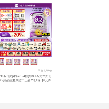
￥
已有
人评价
2奶粉3段紫白金124段婴幼儿配方牛奶粉
00g新西兰原装进口正品 2段1罐【6元膨
金+6元京豆】 适合6-12月