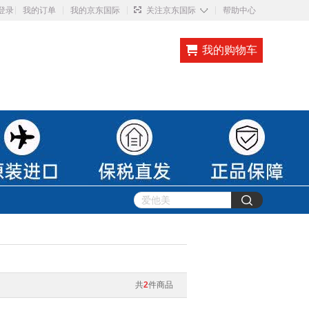
◇
登录
我的订单
我的京东国际
关注京东国际
帮助中心
我的购物车
共
2
件商品