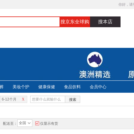
你好，请
搜京东全球购
搜本店
裤
美妆个护
健康保健
食品饮料
会员中心
6-12个月
X
搜索
全国
配送至：
仅显示有货