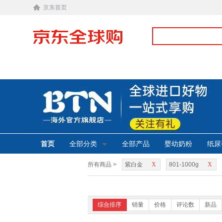
京东首页
首页
全部分类
全部产品
婴幼奶粉
纸尿
所有商品 >
紫白金
X
801-1000g
X
综合排序
销量
价格
评论数
新品