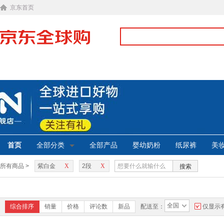
京东首页
首页
全部分类
全部产品
婴幼奶粉
纸尿裤
美
所有商品 >
紫白金
X
2段
X
搜索
全国
综合排序
销量
价格
评论数
新品
配送至：
仅显示