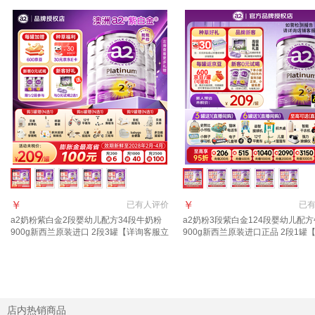
￥
￥
已有
人评价
已
a2奶粉紫白金2段婴幼儿配方34段牛奶粉
a2奶粉3段紫白金124段婴幼儿配
900g新西兰原装进口 2段3罐【详询客服立
900g新西兰原装进口正品 2段1罐
减63元】
胀金+6元京豆】 适合6-12月
店内热销商品