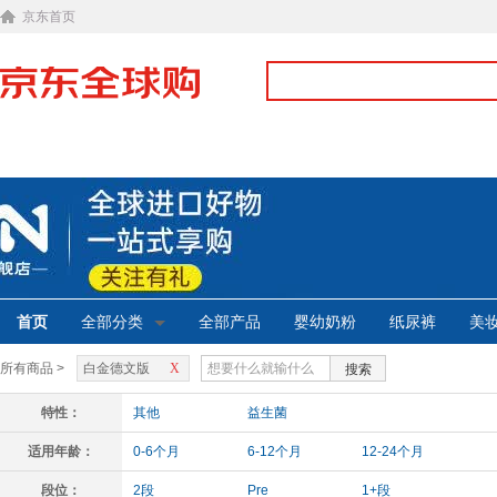
京东首页
首页
全部分类
全部产品
婴幼奶粉
纸尿裤
美
所有商品 >
白金德文版
X
搜索
特性：
其他
益生菌
适用年龄：
0-6个月
6-12个月
12-24个月
段位：
2段
Pre
1+段