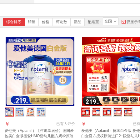
全国
综合排序
销量
价格
评论数
新品
配送至：
仅显示
￥
￥
已有
人评价
已
爱他美（Aptamil）【咨询享底价】德国爱
爱他美（Aptamil）德国白金版 爱
他美白金版德爱HMO婴幼儿配方奶粉原装
白金官方授权原装进口2+段婴幼儿