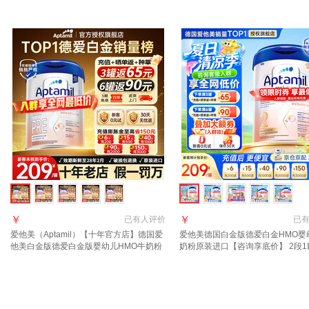
进口 27年9月到期】2段3罐(6-12月）
粉 【咨询入群+入群福利不停】2段
￥
￥
已有
人评价
已
爱他美（Aptamil）【十年官方店】德国爱
爱他美德国白金版德爱白金HMO婴
他美白金版德爱白金版婴幼儿HMO牛奶粉
奶粉原装进口【咨询享底价】 2段1罐
800g pre段1罐【入群至高返110】 效期
年1月 【晒图+种草返60元】
28年2月