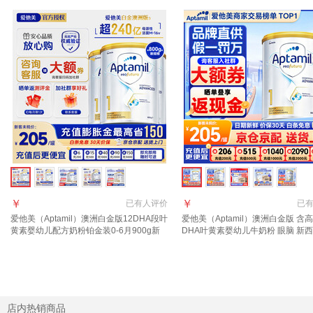
￥
￥
已有
人评价
已
爱他美（Aptamil）澳洲白金版12DHA段叶
爱他美（Aptamil）澳洲白金版 含
黄素婴幼儿配方奶粉铂金装0-6月900g新
DHA叶黄素婴幼儿牛奶粉 眼脑 新
西兰 1段 800g 3罐 【返现金叠享大额券】
进口 1段 1罐 800g 【晒单每罐返
年3月
店内热销商品