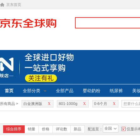
京东首页
首页
全部分类
全部产品
婴幼奶粉
纸尿裤
美
所有商品 >
白金澳洲版
X
801-1000g
X
0-6个月
X
全国
综合排序
销量
价格
评论数
新品
配送至：
仅显示