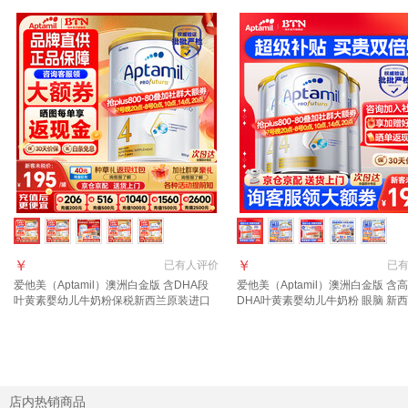
￥
￥
已有
人评价
已
爱他美（Aptamil）澳洲白金版 含DHA段
爱他美（Aptamil）澳洲白金版 含
叶黄素婴幼儿牛奶粉保税新西兰原装进口
DHA叶黄素婴幼儿牛奶粉 眼脑 新
4段【晒单返现金 入群特低价】效期28年2
进口 4段 3罐【 咨询领大额券】
月
店内热销商品