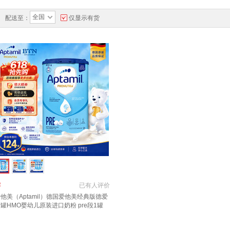
全国
配送至：
仅显示有货
￥
已有
人评价
他美（Aptamil）德国爱他美经典版德爱
罐HMO婴幼儿原装进口奶粉 pre段1罐
-3月 保质期27年5月