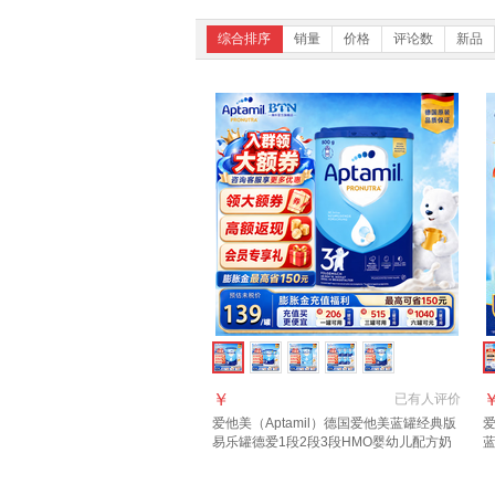
综合排序
销量
价格
评论数
新品
￥
已有
人评价
爱他美（Aptamil）德国爱他美蓝罐经典版
爱
易乐罐德爱1段2段3段HMO婴幼儿配方奶
蓝
粉800g 3段1罐【入社群享好礼】 至27年8
0
月