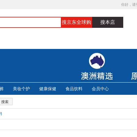
你好，请
搜京东全球购
搜本店
裤
美妆个护
健康保健
食品饮料
会员中心
搜索
月