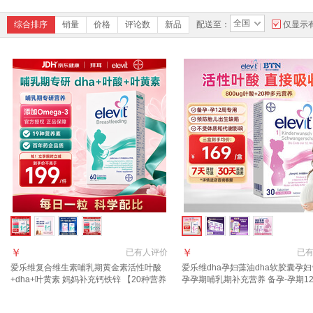
全国
综合排序
销量
价格
评论数
新品
配送至：
仅显示
￥
￥
已有
人评价
已
爱乐维复合维生素哺乳期黄金素活性叶酸
爱乐维dha孕妇藻油dha软胶囊孕
+dha+叶黄素 妈妈补充钙铁锌 【20种营养
孕孕期哺乳期补充营养 备孕-孕期12
健康呵护】提升母乳营养 60粒*1盒
活性叶酸1段 30粒*1盒