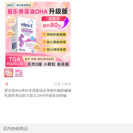
￥
已有
人评价
爱乐维dha孕妇专用藻油全孕期补脑胆碱哺
乳期营养品助力胎儿 DHA升级添加胆碱
（神经管+眼脑发育） 60粒*1盒
店内热销商品