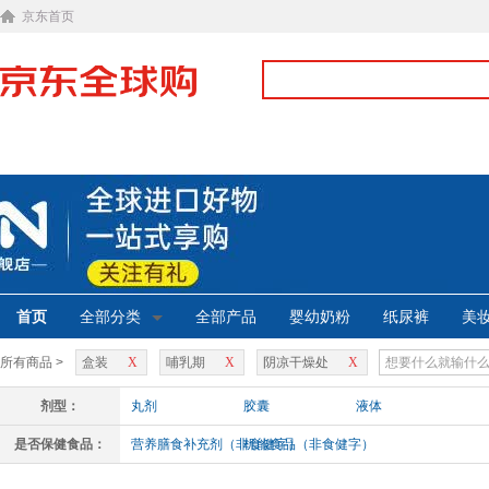
京东首页
首页
全部分类
全部产品
婴幼奶粉
纸尿裤
美
所有商品 >
盒装
X
哺乳期
X
阴凉干燥处
X
剂型：
丸剂
胶囊
液体
是否保健食品：
营养膳食补充剂（非食健字）
机能食品（非食健字）