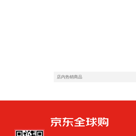
店内热销商品