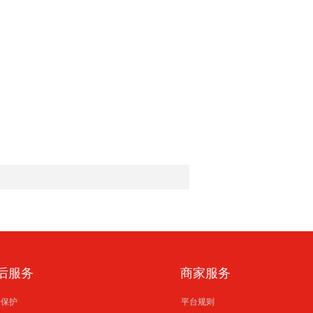
后服务
商家服务
格保护
平台规则