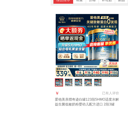
综合排序
销量
价格
评论数
新品
￥
已有
人评价
爱他美亲熠奇迹白罐123段5HMO适度水解
益生菌低敏奶粉婴幼儿配方进口 2段3罐
【过敏无忧退】 800g*3罐 【新版】