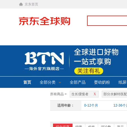
京东首页
首页
全部分类
全部产品
婴幼奶粉
纸尿
所有商品 >
生长缓慢者
X
部分水解特医
适用年龄：
0-12个月
12-36个