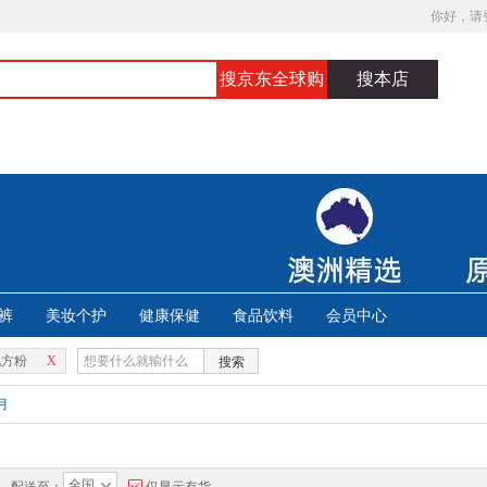
你好，请
搜京东全球购
搜本店
裤
美妆个护
健康保健
食品饮料
会员中心
配方粉
X
搜索
月
全国