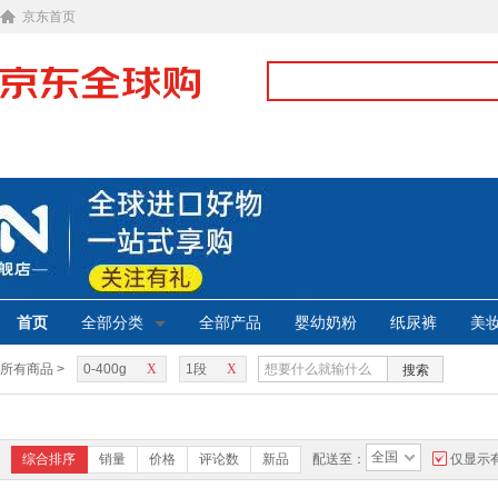
京东首页
首页
全部分类
全部产品
婴幼奶粉
纸尿裤
美
所有商品 >
0-400g
X
1段
X
搜索
全国
综合排序
销量
价格
评论数
新品
配送至：
仅显示