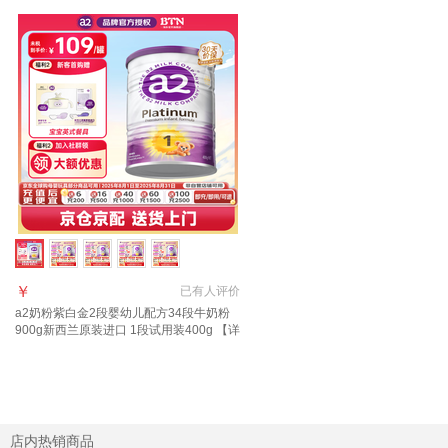
￥
已有
人评价
a2奶粉紫白金2段婴幼儿配方34段牛奶粉
900g新西兰原装进口 1段试用装400g 【详
询客服买大送小】
店内热销商品