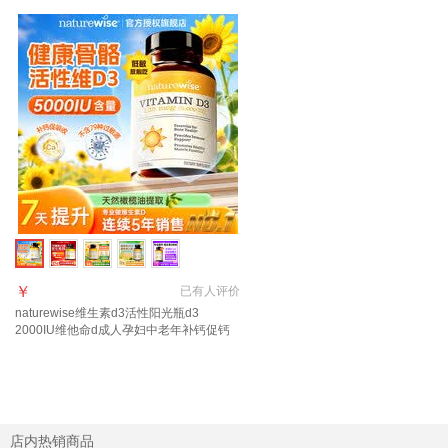
￥
已有
人评价
naturewise维生素d3活性阳光瓶d3
2000IU维他命d成人孕妇中老年补钙促钙
吸收 【5000IU】羟基d<20ng 90粒*1瓶
店内热销商品