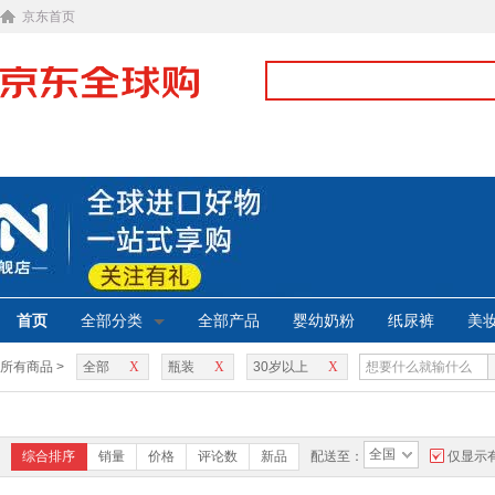
京东首页
首页
全部分类
全部产品
婴幼奶粉
纸尿裤
美
所有商品 >
全部
X
瓶装
X
30岁以上
X
全国
综合排序
销量
价格
评论数
新品
配送至：
仅显示