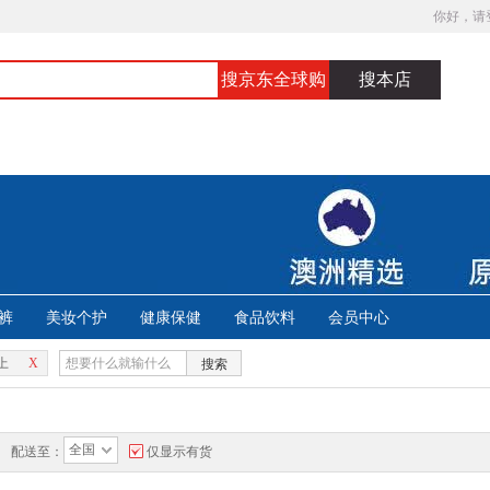
你好，请
搜京东全球购
搜本店
裤
美妆个护
健康保健
食品饮料
会员中心
上
X
搜索
全国
配送至：
仅显示有货