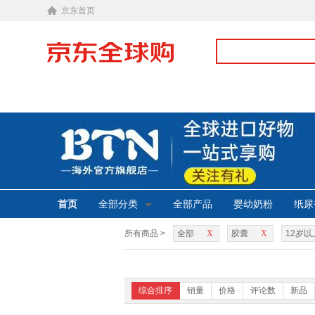
京东首页
首页
全部分类
全部产品
婴幼奶粉
纸尿
所有商品 >
全部
X
胶囊
X
12岁以
综合排序
销量
价格
评论数
新品