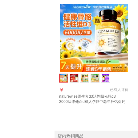
￥
已有
人评价
naturewise维生素d3活性阳光瓶d3
2000IU维他命d成人孕妇中老年补钙促钙
吸收 【5000IU】羟基d<20ng 90粒*1瓶
店内热销商品