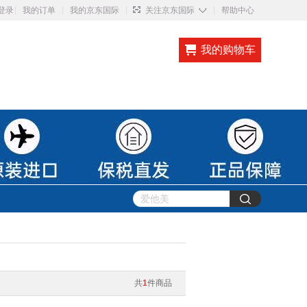
◇
登录
我的订单
我的京东国际
关注京东国际
帮助中心
我的购物车
共
1
件商品