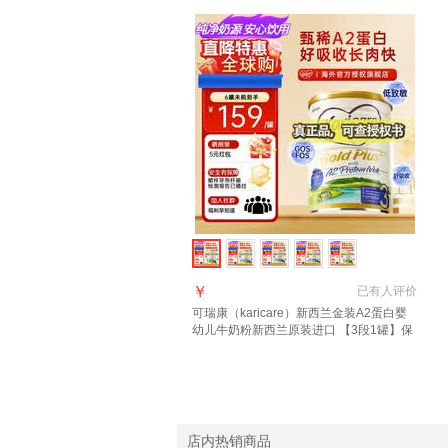
￥
已有
人评价
可瑞康（karicare）新西兰金装A2蛋白婴
幼儿牛奶粉新西兰原装进口 【3段1罐】保
质期27年7月
店内热销商品