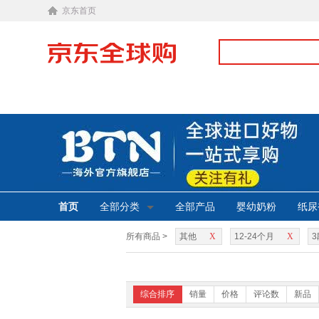
京东首页
首页
全部分类
全部产品
婴幼奶粉
纸尿
所有商品 >
其他
X
12-24个月
X
3
综合排序
销量
价格
评论数
新品