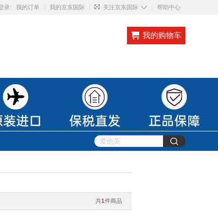
◇
登录
我的订单
我的京东国际
关注京东国际
帮助中心
我的购物车
共
1
件商品