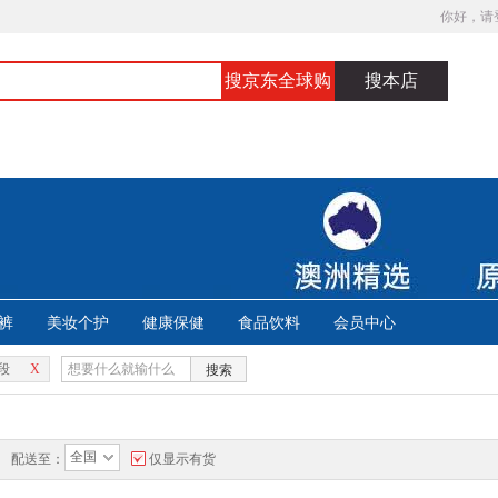
你好，请
搜京东全球购
搜本店
裤
美妆个护
健康保健
食品饮料
会员中心
段
X
搜索
全国
配送至：
仅显示有货