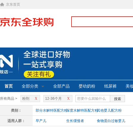
京东首页
首页
全部分类
全部产品
婴幼奶粉
纸尿裤
美
所有商品 >
粉剂
X
12-36个月
X
搜索
类别：
部分水解特医配方粉
深度水解特医配方粉
其他婴儿配方粉
适用人群：
早产儿
生长缓慢者
食物蛋白过敏婴儿