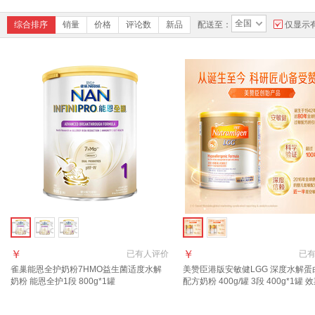
全国
综合排序
销量
价格
评论数
新品
配送至：
仅显示
￥
￥
已有
人评价
已
雀巢能恩全护奶粉7HMO益生菌适度水解
美赞臣港版安敏健LGG 深度水解蛋
奶粉 能恩全护1段 800g*1罐
配方奶粉 400g/罐 3段 400g*1罐 
27.2.26