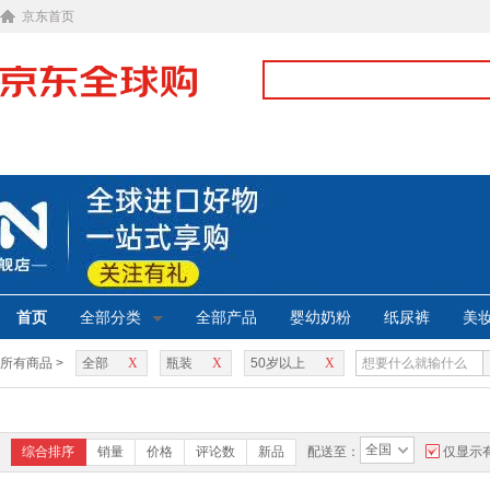
京东首页
首页
全部分类
全部产品
婴幼奶粉
纸尿裤
美
所有商品 >
全部
X
瓶装
X
50岁以上
X
全国
综合排序
销量
价格
评论数
新品
配送至：
仅显示