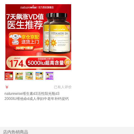
￥
已有
人评价
naturewise维生素d3活性阳光瓶d3
2000IU维他命d成人孕妇中老年补钙促钙
吸收 【5000IU】全家同补囤货装 360粒*2
瓶
店内热销商品