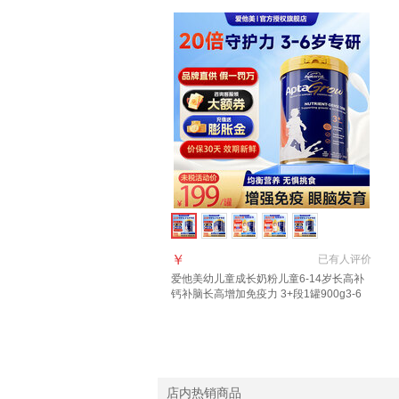
￥
已有
人评价
爱他美幼儿童成长奶粉儿童6-14岁长高补
钙补脑长高增加免疫力 3+段1罐900g3-6
岁 多维促视力
店内热销商品