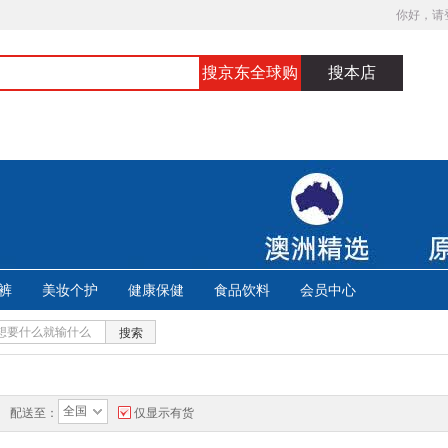
你好，请
搜京东全球购
搜本店
裤
美妆个护
健康保健
食品饮料
会员中心
搜索
全国
配送至：
仅显示有货