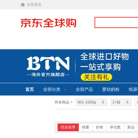
京东首页
首页
全部分类
全部产品
婴幼奶粉
纸尿
所有商品 >
801-1000g
X
2+段
X
综合排序
销量
价格
评论数
新品