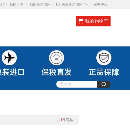
◇
登录
我的订单
我的京东国际
关注京东国际
帮助中心
我的购物车
共
1
件商品