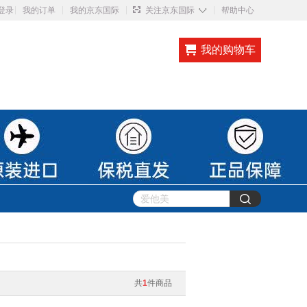
◇
登录
我的订单
我的京东国际
关注京东国际
帮助中心
我的购物车
共
1
件商品