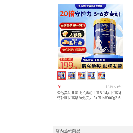
￥
已有
人评价
爱他美幼儿童成长奶粉儿童6-14岁长高补
钙补脑长高增加免疫力 3+段1罐900g3-6
岁 多维促视力
店内热销商品