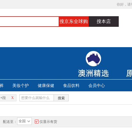
你好，请
搜京东全球购
搜本店
裤
美妆个护
健康保健
食品饮料
会员中心
2+段
X
搜索
全国
配送至：
仅显示有货