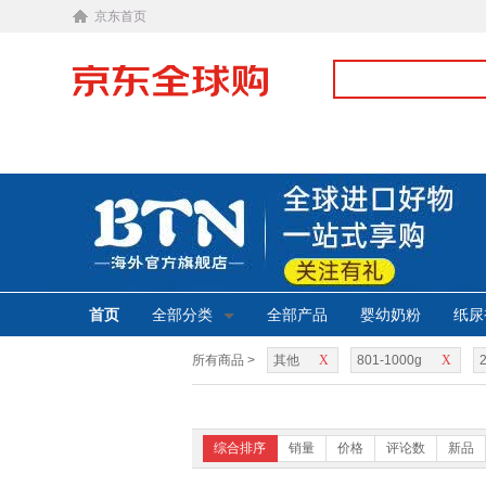
京东首页
首页
全部分类
全部产品
婴幼奶粉
纸尿
所有商品 >
其他
X
801-1000g
X
综合排序
销量
价格
评论数
新品