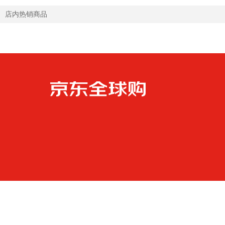
店内热销商品