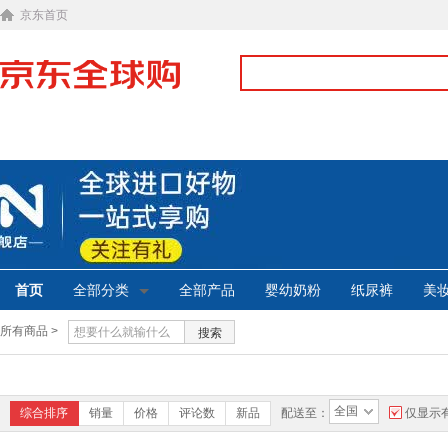
京东首页
首页
全部分类
全部产品
婴幼奶粉
纸尿裤
美
所有商品 >
搜索
全国
综合排序
销量
价格
评论数
新品
配送至：
仅显示