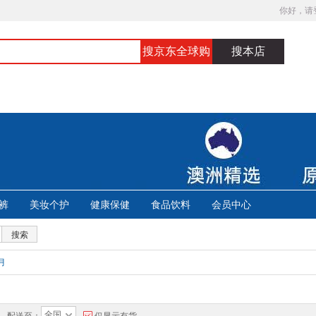
你好，请
搜京东全球购
搜本店
裤
美妆个护
健康保健
食品饮料
会员中心
搜索
月
全国