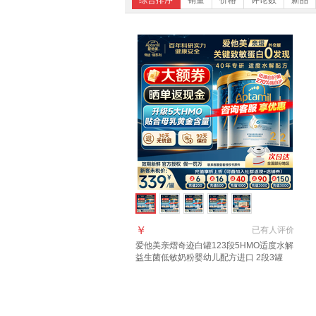
综合排序
销量
价格
评论数
新品
￥
已有
人评价
爱他美亲熠奇迹白罐123段5HMO适度水解
益生菌低敏奶粉婴幼儿配方进口 2段3罐
【过敏无忧退】 800g*3罐 【新版】