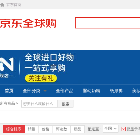
京东首页
首页
全部分类
全部产品
婴幼奶粉
纸尿裤
美
所有商品 >
搜索
全国
综合排序
销量
价格
评论数
新品
配送至：
仅显示