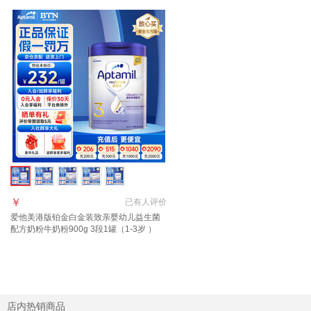
￥
已有
人评价
爱他美港版铂金白金装致亲婴幼儿益生菌
配方奶粉牛奶粉900g 3段1罐（1-3岁 ）
【效期27年6月】
店内热销商品