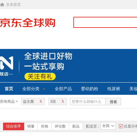
京东首页
首页
全部分类
全部产品
婴幼奶粉
纸尿裤
美
所有商品 >
益生菌
X
3段
X
搜索
全国
综合排序
销量
价格
评论数
新品
配送至：
仅显示