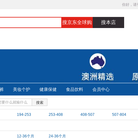
你好，请
搜京东全球购
搜本店
裤
美妆个护
健康保健
食品饮料
会员中心
搜索
194-253
253-408
408-507
507-804
月
12-36个月
24-36个月