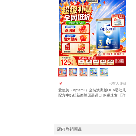
￥
已有
人评价
爱他美（Aptamil）金装澳洲版DHA婴幼儿
配方牛奶粉新西兰原装进口 保税速发 【详
询新客礼+首罐0元试喝】3段1罐 效期至27
年11月
店内热销商品