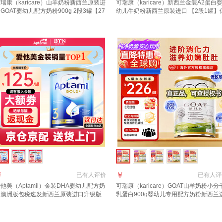
瑞康（karicare）山羊奶粉新西兰原装进
可瑞康（karicare）新西兰金装A2蛋白
GOAT婴幼儿配方奶粉900g 2段3罐【27
幼儿牛奶粉新西兰原装进口 【2段1罐】
10月到期】
质期28年2月
￥
￥
已有
人评价
已有
人评
他美（Aptamil）金装DHA婴幼儿配方奶
可瑞康（karicare）GOAT山羊奶粉小分
粉澳洲版包税速发新西兰原装进口升级版
乳蛋白900g婴幼儿专用配方奶粉新西兰
段 (1岁以上)咨询领大额券 3罐
口 3段1罐【27年6月到期】