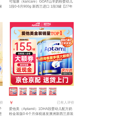
婴
可瑞康（karicare）GOAT山羊奶粉婴幼儿
保
1段0-6月900g 新西兰进口 1段3罐【27年
7月到期】
￥
价
已有
人评价
子
爱他美（Aptamil）1DHA段婴幼儿配方奶
进
粉金装版0-6个月保税速发澳洲新西兰原装
进口 【咨询领大额1段3罐(0-6月)