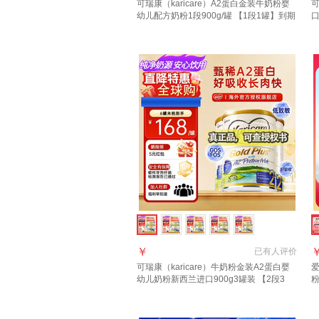
可瑞康（karicare）A2蛋白金装牛奶粉婴
可
幼儿配方奶粉1段900g/罐 【1段1罐】到期
口
27年7月
年
￥
已有
人评价
可瑞康（karicare）牛奶粉金装A2蛋白婴
爱
幼儿奶粉新西兰进口900g3罐装 【2段3
罐】保质期28年2月
3