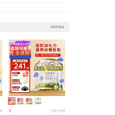
共
9
件商品
￥
价
已有
人评价