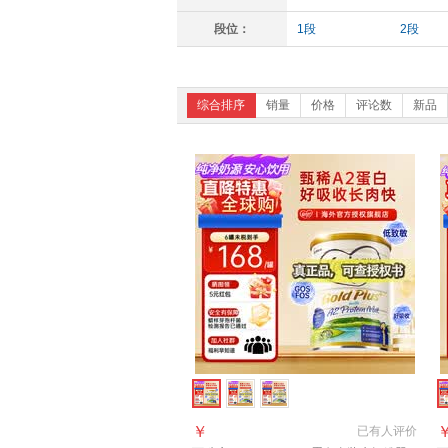
段位：
1段
2段
综合排序
销量
价格
评论数
新品
￥
已有
人评价