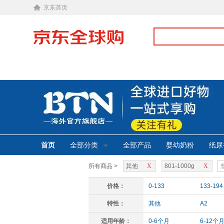
京东首页
首页
全部分类
全部产品
婴幼奶粉
纸尿
所有商品 >
其他
X
801-1000g
X
价格：
0-133
133-194
特性：
其他
A2
适用年龄：
0-6个月
6-12个