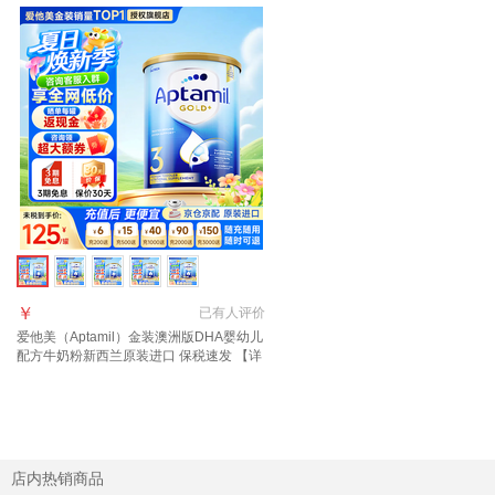
￥
已有
人评价
爱他美（Aptamil）金装澳洲版DHA婴幼儿
配方牛奶粉新西兰原装进口 保税速发 【详
询新客礼+首罐0元试喝】3段1罐 效期至27
年11月
店内热销商品