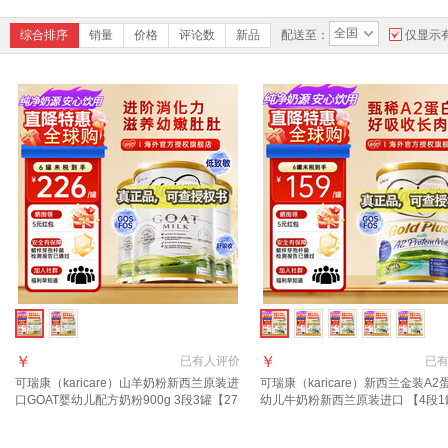
全国
综合排序
销量
价格
评论数
新品
配送至：
仅显示
￥
￥
已有
人评价
已
可瑞康（karicare）山羊奶粉新西兰原装进
可瑞康（karicare）新西兰金装A2
口GOAT婴幼儿配方奶粉900g 3段3罐【27
幼儿牛奶粉新西兰原装进口 【4段1
年6月到期】
质期27年9月