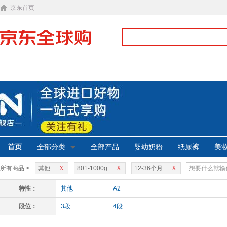
京东首页
首页
全部分类
全部产品
婴幼奶粉
纸尿裤
美
所有商品 >
其他
X
801-1000g
X
12-36个月
X
特性：
其他
A2
段位：
3段
4段