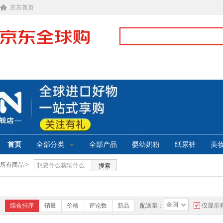
京东首页
首页
全部分类
全部产品
婴幼奶粉
纸尿裤
美
所有商品 >
搜索
全国
综合排序
销量
价格
评论数
新品
配送至：
仅显示