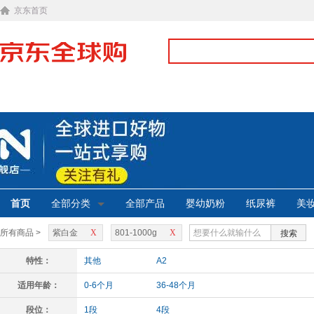
京东首页
首页
全部分类
全部产品
婴幼奶粉
纸尿裤
美
所有商品 >
紫白金
X
801-1000g
X
搜索
特性：
其他
A2
适用年龄：
0-6个月
36-48个月
段位：
1段
4段