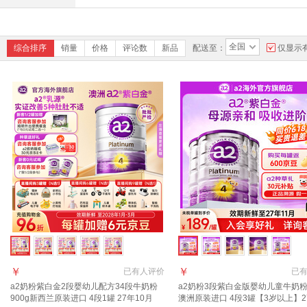
全国
综合排序
销量
价格
评论数
新品
配送至：
仅显示
￥
￥
已有
人评价
已
a2奶粉紫白金2段婴幼儿配方34段牛奶粉
a2奶粉3段紫白金版婴幼儿童牛奶粉9
900g新西兰原装进口 4段1罐 27年10月
澳洲原装进口 4段3罐【3岁以上】2