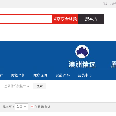
你好，请
搜京东全球购
搜本店
裤
美妆个护
健康保健
食品饮料
会员中心
搜索
全国
配送至：
仅显示有货