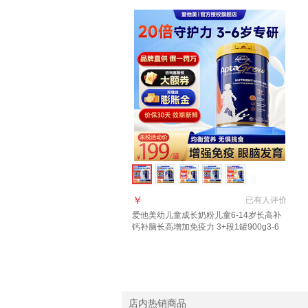
￥
已有
人评价
爱他美幼儿童成长奶粉儿童6-14岁长高补
钙补脑长高增加免疫力 3+段1罐900g3-6
岁 多维促视力
店内热销商品