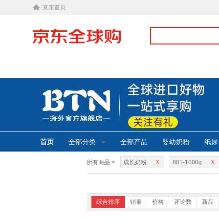
京东首页
首页
全部分类
全部产品
婴幼奶粉
纸尿
所有商品 >
成长奶粉
X
801-1000g
X
综合排序
销量
价格
评论数
新品