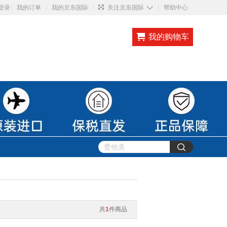
◇
登录
我的订单
我的京东国际
关注京东国际
帮助中心
我的购物车
共
1
件商品