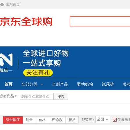
京东首页
首页
全部分类
全部产品
婴幼奶粉
纸尿裤
美
所有商品 >
搜索
全国
综合排序
销量
价格
评论数
新品
配送至：
仅显示