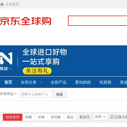
京东首页
首页
全部分类
全部产品
婴幼奶粉
纸尿裤
美
所有商品 >
搜索
全国
综合排序
销量
价格
评论数
新品
配送至：
仅显示