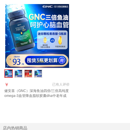
￥
已有
人评价
健安喜（GNC）深海鱼油四倍/三倍高纯度
omega-3血管降血脂软胶囊dha中老年成
人 【迷你颗粒易吞服】三倍鱼油 120粒*1
瓶
店内热销商品