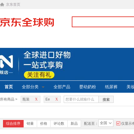
京东首页
首页
全部分类
全部产品
婴幼奶粉
纸尿裤
美
所有商品 >
瓶装
X
Ee
X
搜索
全国
综合排序
销量
价格
评论数
新品
配送至：
仅显示