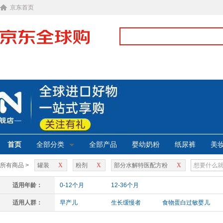
京东首页
首页
全部分类
全部产品
婴幼奶粉
纸尿裤
美
所有商品 >
罐装
X
粉剂
X
部分水解特医配方粉
X
适用年龄：
0-12个月
12-36个月
适用人群：
早产儿
生长缓慢者
食物蛋白过敏婴儿