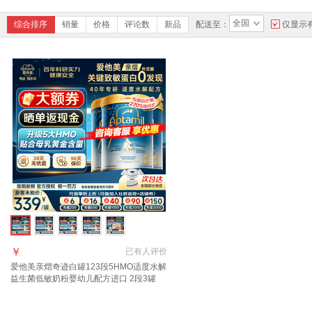
全国
综合排序
销量
价格
评论数
新品
配送至：
仅显示
￥
已有
人评价
爱他美亲熠奇迹白罐123段5HMO适度水解
益生菌低敏奶粉婴幼儿配方进口 2段3罐
【过敏无忧退】 800g*3罐 【新版】