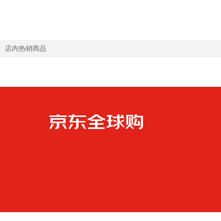
金装 【入会享好礼询客服】能全素升级版
【增强免疫】 335g*1罐 升级高蛋
335g*1罐
店内热销商品