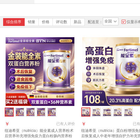
全国
综合排序
销量
价格
评论数
新品
配送至：
仅显示
￥
￥
已有
人评价
已
纽迪希亚（nutricia）能全素成人营养粉术
纽迪希亚（nutricia）蛋白粉增强
后营养补充增强免疫力蛋白粉肠内营养粉
后恢复成人中老年增强自护力补充