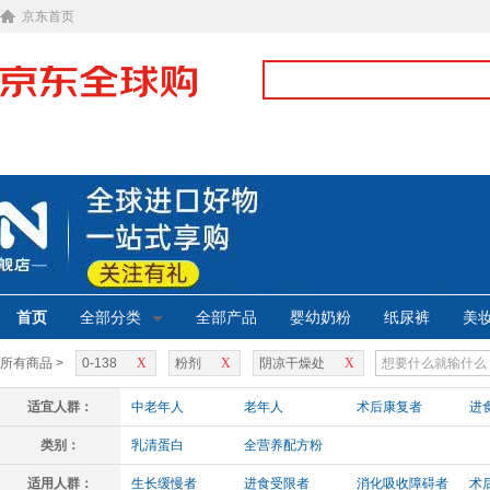
京东首页
首页
全部分类
全部产品
婴幼奶粉
纸尿裤
美
所有商品 >
0-138
X
粉剂
X
阴凉干燥处
X
适宜人群：
中老年人
老年人
术后康复者
进
类别：
乳清蛋白
全营养配方粉
适用人群：
生长缓慢者
进食受限者
消化吸收障碍者
术