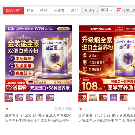
全国
综合排序
销量
价格
评论数
新品
配送至：
仅显示
￥
￥
已有
人评价
已
纽迪希亚（nutricia）能全素成人营养粉术
纽迪希亚（nutricia）能全素澳版
后营养补充增强免疫力蛋白粉肠内营养粉
大安素全营养配方粉中老年人增强
金装 【入会享好礼询客服】能全素升级版
335g 【科学全营养】能全素香草味
335g*1罐
335g*1罐