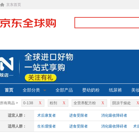
京东首页
首页
全部分类
全部产品
婴幼奶粉
纸尿裤
美
所有商品 >
0-138
X
粉剂
X
全营养配方粉
X
阴凉干燥处
适宜人群：
术后康复者
进食受限者
消化吸收障碍者
适用人群：
生长缓慢者
进食受限者
消化吸收障碍者
术