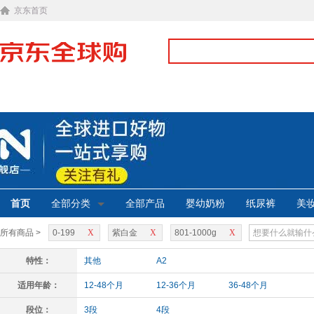
京东首页
首页
全部分类
全部产品
婴幼奶粉
纸尿裤
美
所有商品 >
0-199
X
紫白金
X
801-1000g
X
特性：
其他
A2
适用年龄：
12-48个月
12-36个月
36-48个月
段位：
3段
4段