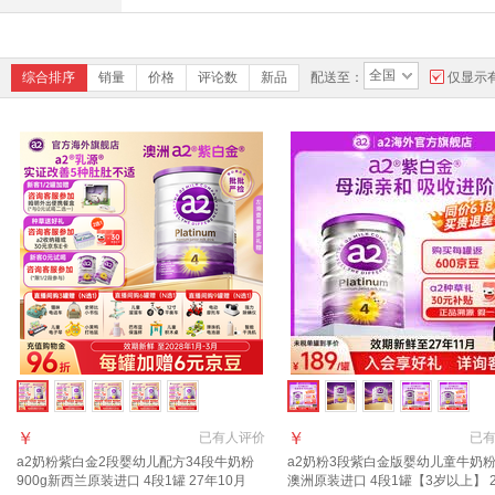
全国
综合排序
销量
价格
评论数
新品
配送至：
仅显示
￥
￥
已有
人评价
已
a2奶粉紫白金2段婴幼儿配方34段牛奶粉
a2奶粉3段紫白金版婴幼儿童牛奶粉9
900g新西兰原装进口 4段1罐 27年10月
澳洲原装进口 4段1罐【3岁以上】 2