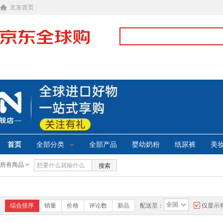
京东首页
首页
全部分类
全部产品
婴幼奶粉
纸尿裤
美
所有商品 >
搜索
全国
综合排序
销量
价格
评论数
新品
配送至：
仅显示