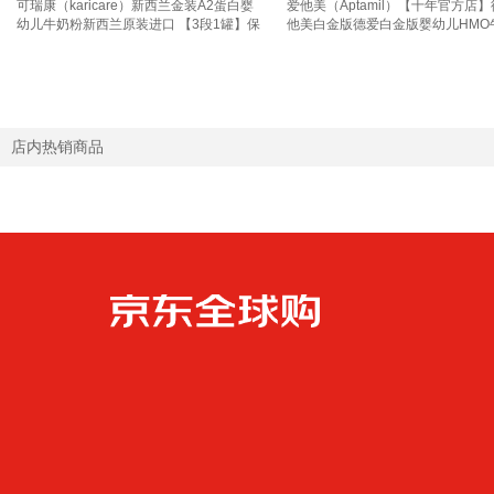
可瑞康（karicare）新西兰金装A2蛋白婴
爱他美（Aptamil）【十年官方店
幼儿牛奶粉新西兰原装进口 【3段1罐】保
他美白金版德爱白金版婴幼儿HMO
质期27年7月
800g 1+段1罐【入群至高返110】 
年2月
店内热销商品