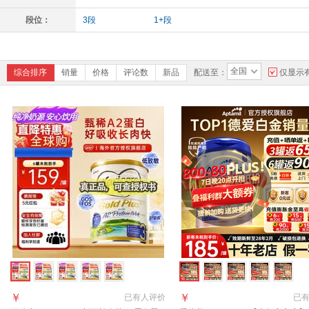
段位：
3段
1+段
全国
综合排序
销量
价格
评论数
新品
配送至：
仅显示
￥
￥
已有
人评价
已