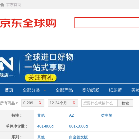
京东首页
首页
全部分类
全部产品
婴幼奶粉
纸尿裤
美
所有商品 >
0-209
X
12-24个月
X
搜索
特性：
其他
A2
益生菌
单件净含量：
401-800g
801-1000g
系列：
其他
白金德文版