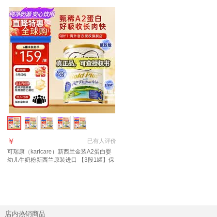
￥
已有
人评价
可瑞康（karicare）新西兰金装A2蛋白婴
幼儿牛奶粉新西兰原装进口 【3段1罐】保
质期27年7月
店内热销商品