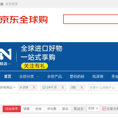
京东首页
首页
全部分类
全部产品
婴幼奶粉
纸尿裤
美
所有商品 >
0-209
X
12-24个月
X
3段
X
全国
综合排序
销量
价格
评论数
新品
配送至：
仅显示