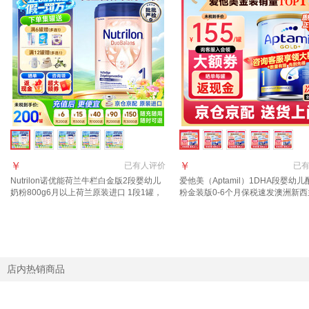
￥
￥
已有
人评价
已
Nutrilon诺优能荷兰牛栏白金版2段婴幼儿
爱他美（Aptamil）1DHA段婴幼
奶粉800g6月以上荷兰原装进口 1段1罐，
粉金装版0-6个月保税速发澳洲新
好评返现金【效期至28年3月】
进口 【咨询领大额券】1段1罐(0-6
店内热销商品