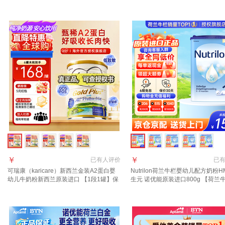
A+（HMO+DHA） 850g
￥
￥
已有
人评价
已
可瑞康（karicare）新西兰金装A2蛋白婴
Nutrilon荷兰牛栏婴幼儿配方奶粉H
幼儿牛奶粉新西兰原装进口 【1段1罐】保
生元 诺优能原装进口800g 【荷兰
质期27年7月
段1罐 27年5月