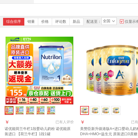
全国
综合排序
销量
价格
评论数
新品
配送至：
仅显示
￥
￥
已有
人评价
已
诺优能荷兰牛栏1段婴幼儿奶粉 诺优能原
美赞臣新升级港版A+进口婴幼儿奶
装进口 【荷兰牛栏】1段1罐
DHA+HMO+益生元 原装进口0蔗糖