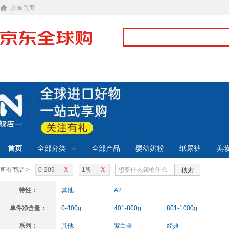
京东首页
首页
全部分类
全部产品
婴幼奶粉
纸尿裤
美
所有商品 >
0-209
X
1段
X
搜索
特性：
其他
A2
单件净含量：
0-400g
401-800g
801-1000g
系列：
其他
紫白金
经典