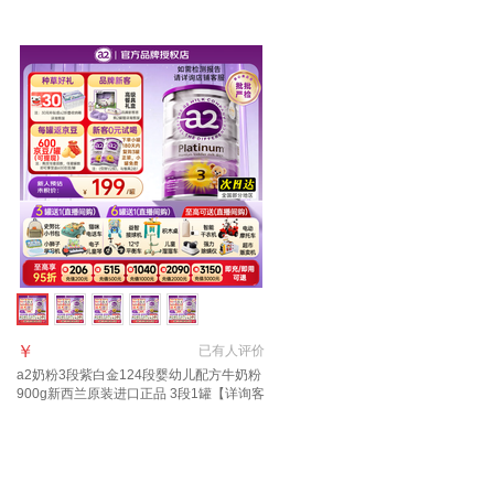
质期27年7月
卡10元/罐】效期至28年1-4月
￥
已有
人评价
a2奶粉3段紫白金124段婴幼儿配方牛奶粉
900g新西兰原装进口正品 3段1罐【详询客
服享优惠】 适合1-3岁