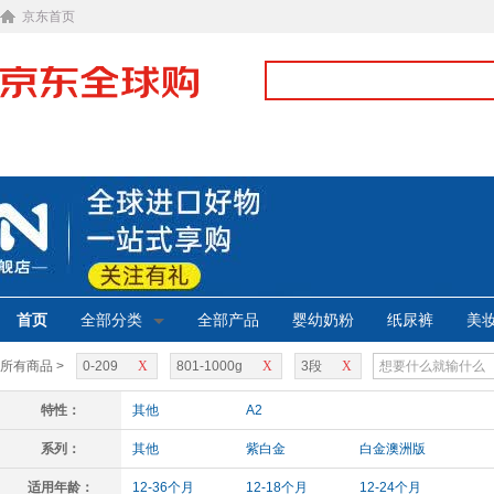
京东首页
首页
全部分类
全部产品
婴幼奶粉
纸尿裤
美
所有商品 >
0-209
X
801-1000g
X
3段
X
特性：
其他
A2
系列：
其他
紫白金
白金澳洲版
适用年龄：
12-36个月
12-18个月
12-24个月