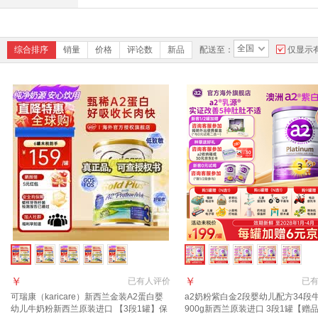
全国
综合排序
销量
价格
评论数
新品
配送至：
仅显示
￥
￥
已有
人评价
已
可瑞康（karicare）新西兰金装A2蛋白婴
a2奶粉紫白金2段婴幼儿配方34段
幼儿牛奶粉新西兰原装进口 【3段1罐】保
900g新西兰原装进口 3段1罐【赠