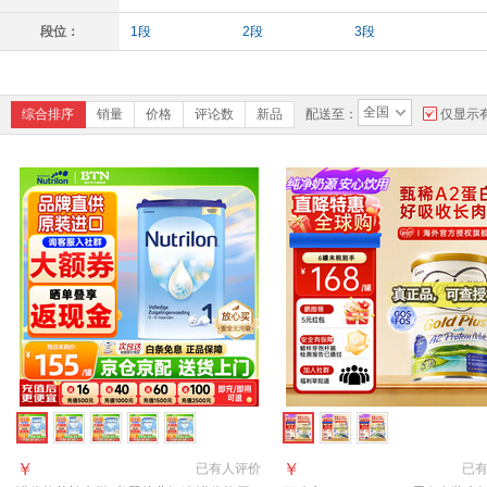
段位：
1段
2段
3段
全国
综合排序
销量
价格
评论数
新品
配送至：
仅显示
￥
￥
已有
人评价
已