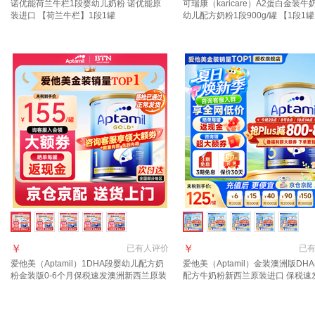
诺优能荷兰牛栏1段婴幼儿奶粉 诺优能原
可瑞康（karicare）A2蛋白金装牛
装进口 【荷兰牛栏】1段1罐
幼儿配方奶粉1段900g/罐 【1段1
27年7月
￥
￥
已有
人评价
已
爱他美（Aptamil）1DHA段婴幼儿配方奶
爱他美（Aptamil）金装澳洲版DH
粉金装版0-6个月保税速发澳洲新西兰原装
配方牛奶粉新西兰原装进口 保税速
进口 【咨询领大额券】1段1罐(0-6月)
询新客礼+首罐0元试喝】3段1罐 效
年11月