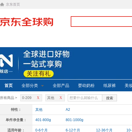
京东首页
首页
全部分类
全部产品
婴幼奶粉
纸尿裤
美
所有商品 >
0-209
X
其他
X
搜索
特性：
其他
A2
单件净含量：
401-800g
801-1000g
适用年龄：
0-6个月
6-12个月
12-36个月
10