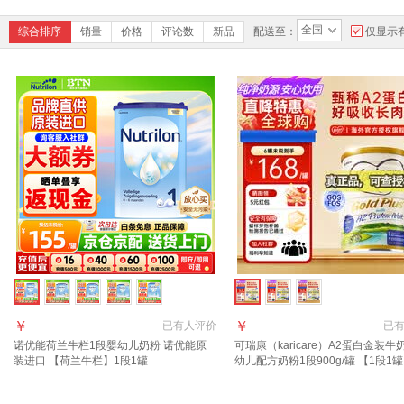
全国
综合排序
销量
价格
评论数
新品
配送至：
仅显示
￥
￥
已有
人评价
已
诺优能荷兰牛栏1段婴幼儿奶粉 诺优能原
可瑞康（karicare）A2蛋白金装牛
装进口 【荷兰牛栏】1段1罐
幼儿配方奶粉1段900g/罐 【1段1
27年7月