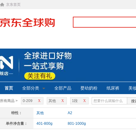
京东首页
首页
全部分类
全部产品
婴幼奶粉
纸尿裤
美
所有商品 >
0-209
X
其他
X
1段
X
搜
特性：
其他
A2
单件净含量：
401-800g
801-1000g