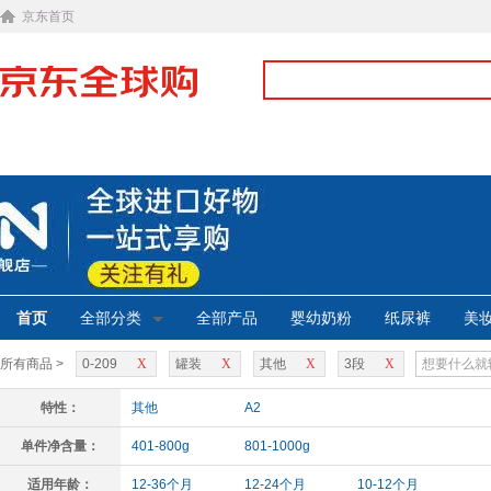
京东首页
首页
全部分类
全部产品
婴幼奶粉
纸尿裤
美
所有商品 >
0-209
X
罐装
X
其他
X
3段
X
特性：
其他
A2
单件净含量：
401-800g
801-1000g
适用年龄：
12-36个月
12-24个月
10-12个月