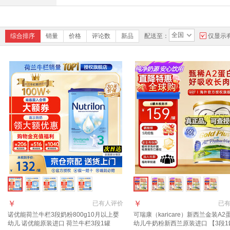
全国
综合排序
销量
价格
评论数
新品
配送至：
仅显示
￥
￥
已有
人评价
已
诺优能荷兰牛栏3段奶粉800g10月以上婴
可瑞康（karicare）新西兰金装A2
幼儿 诺优能原装进口 荷兰牛栏3段1罐
幼儿牛奶粉新西兰原装进口 【3段1