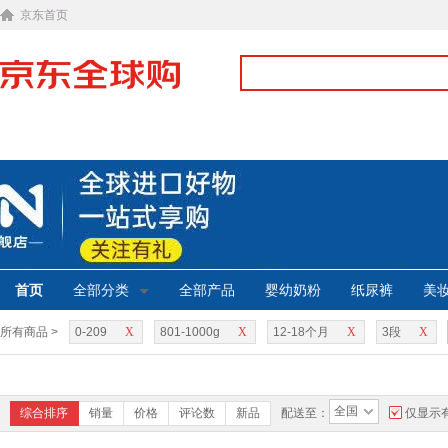
京东首页
首页
全部分类
全部产品
婴幼奶粉
纸尿裤
美
所有商品 >
0-209
X
801-1000g
X
12-18个月
X
3段
X
全国
综合排序
销量
价格
评论数
新品
配送至：
仅显示