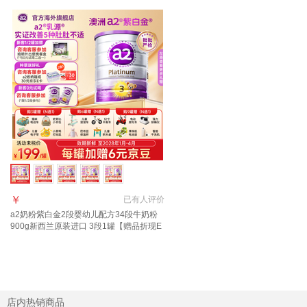
￥
已有
人评价
a2奶粉紫白金2段婴幼儿配方34段牛奶粉
900g新西兰原装进口 3段1罐【赠品折现E
卡10元/罐】效期至28年1-4月
店内热销商品