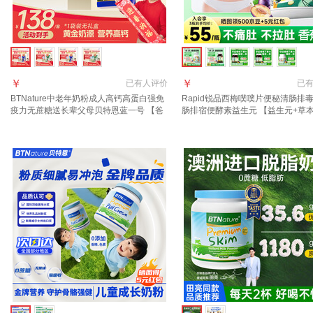
￥
￥
已有
人评价
已
BTNature中老年奶粉成人高钙高蛋白强免
Rapid锐品西梅噗噗片便秘清肠排
疫力无蔗糖送长辈父母贝特恩蓝一号 【爸
肠排宿便酵素益生元 【益生元+草
妈体质弱 】全脂奶粉1kg*1袋
轻中度便秘选择】 50粒*1瓶