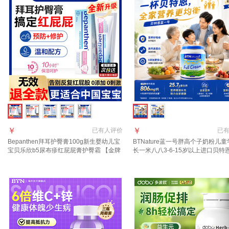
￥
￥
已有
人评价
已
Bepanthen拜耳护臀膏100g新生婴幼儿宝
BTNature蓝一号胖高个子奶粉儿
宝贝乐欣b5尿布疹红屁屁膏护臀霜 【金牌
长一米八八3-6-15岁以上进口贝特
月嫂推荐】红屁屁克星护臀膏100g
生奶粉 助力成长】全脂1罐