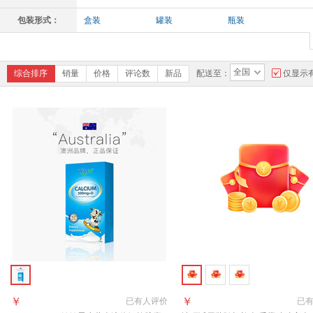
包装形式：
盒装
罐装
瓶装
全国
综合排序
销量
价格
评论数
新品
配送至：
仅显示
￥
￥
已有
人评价
已