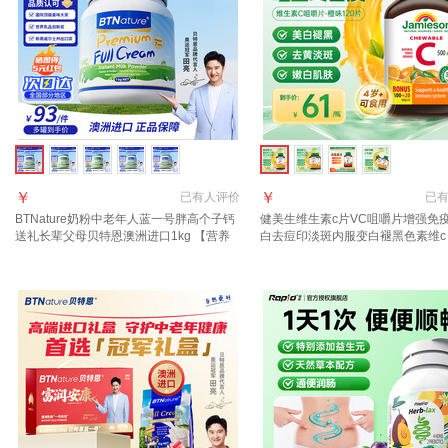
￥
￥
已有
人评价
已
BTNature奶粉中老年人蓝一号胖高个子钙
健美生维生素c片VC咀嚼片增强免
送礼长辈父母贝特恩澳洲进口1kg 【营养
白去痘印淡斑内服变白褪黑色素维c
全面 0蔗糖】全脂1罐1kg
去黄淡斑】橙味VC片 120片*1瓶