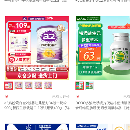
一号胖高个子钙澳洲贝特恩全脂1kg 【高
+VC软糖2-3-6-12岁青少年补血维
钙高蛋白 】贝特恩全脂1kg
善贫血护眼 铁+维c软糖（黑加仑味）
*1瓶
￥
￥
已有
人评价
已
a2奶粉紫白金2段婴幼儿配方34段牛奶粉
DOBO多波欧噗噗片便秘排便清肠 
900g新西兰原装进口 1段试用装400g 【详
食纤维润肠通便 通便清肠神器 【
询客服买大送小】
生元调理】速爽瓶噗噗片 50片*1瓶