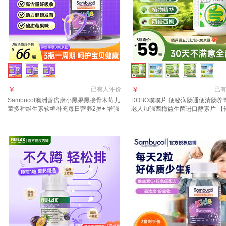
￥
￥
已有
人评价
已
Sambucol澳洲善倍康小黑果黑接骨木莓儿
DOBO噗噗片 便秘润肠通便清肠养
童多种维生素软糖补充每日营养2岁+ 增强
老人加强西梅益生菌进口酵素片 【
免疫力黑接骨木软糖50粒【一瓶装】效期
群适用】速爽瓶噗噗片 50粒*1瓶
26.8