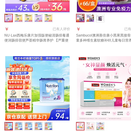
￥
￥
已有
人评价
已
NU·Lax西梅乐康片加强版便秘清肠排毒通
Sambucol澳洲善倍康小黑果黑接
便润肠排宿便芦荟精华肠胃养护 【严重便
童多种维生素软糖补锌儿童每日营养
秘适用 1瓶尝鲜装】西梅乐康片 40片*1瓶
免疫力 黑接骨木软糖50粒【一瓶装