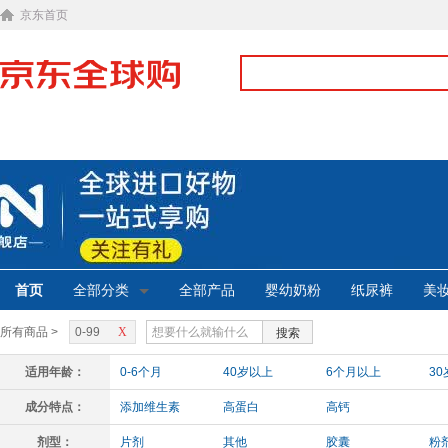
京东首页
首页
全部分类
全部产品
婴幼奶粉
纸尿裤
美
所有商品 >
0-99
X
搜索
适用年龄：
0-6个月
40岁以上
6个月以上
3
0岁以上
4-12岁
6-12个月
1
成分特点：
添加维生素
高蛋白
高钙
剂型：
片剂
其他
胶囊
粉