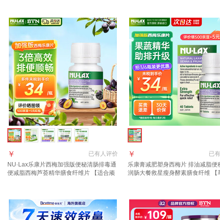
袋*1盒
￥
￥
已有
人评价
已
NU·Lax乐康片西梅加强版便秘清肠排毒通
乐康膏减肥塑身西梅片 排油减脂便
便减脂西梅芦荟精华膳食纤维片 【适合顽
润肠大餐救星瘦身酵素膳食纤维 【
固性便秘 推荐3瓶装】西梅味 40片*1瓶
梅精华】 40粒*1瓶