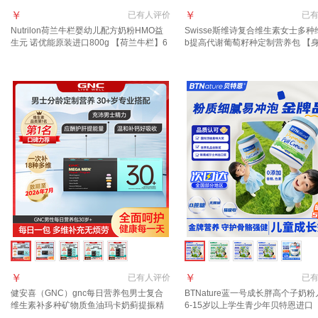
￥
￥
已有
人评价
已
Nutrilon荷兰牛栏婴幼儿配方奶粉HMO益
Swisse斯维诗复合维生素女士多种
生元 诺优能原装进口800g 【荷兰牛栏】6
b提高代谢葡萄籽种定制营养包 【
段(3岁以上) 400g 1罐 27年3月-7月
量+美肤养颜】每日营养包 14袋*1
￥
￥
已有
人评价
已
健安喜（GNC）gnc每日营养包男士复合
BTNature蓝一号成长胖高个子奶粉
维生素补多种矿物质鱼油玛卡奶蓟提振精
6-15岁以上学生青少年贝特恩进口
力 【效期至27年7月】男士30+营养包 30
挑食体弱可用】全脂1kg/罐