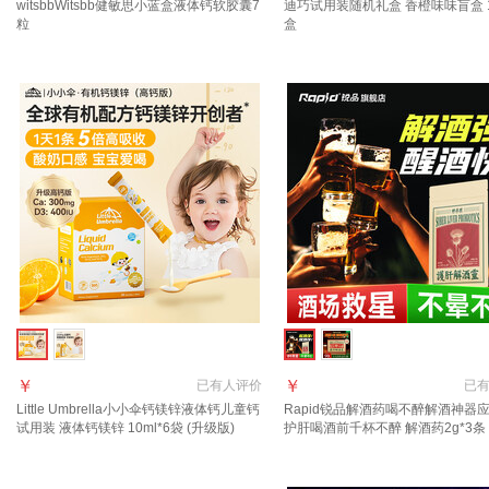
witsbbWitsbb健敏思小蓝盒液体钙软胶囊7
迪巧试用装随机礼盒 香橙味味盲盒 1
粒
盒
￥
￥
已有
人评价
已
Little Umbrella小小伞钙镁锌液体钙儿童钙
Rapid锐品解酒药喝不醉解酒神器
试用装 液体钙镁锌 10ml*6袋 (升级版)
护肝喝酒前千杯不醉 解酒药2g*3条