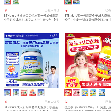
￥
￥
已有
人评价
已
BTNature澳洲进口贝特恩蓝一号成长胖高
BTNature蓝一号胖高个子成人奶
个子奶粉儿童3-15岁以上学生青少年 【矮
长学生中老年进口贝特恩全脂1kg 
个挑食体弱可用】全脂1kg/罐
营养牛奶粉】脱脂1kg
￥
￥
已有
人评价
已
BTNature成人奶粉中老年儿童成长学生蓝
佳思敏（Nature's Way）叶黄素