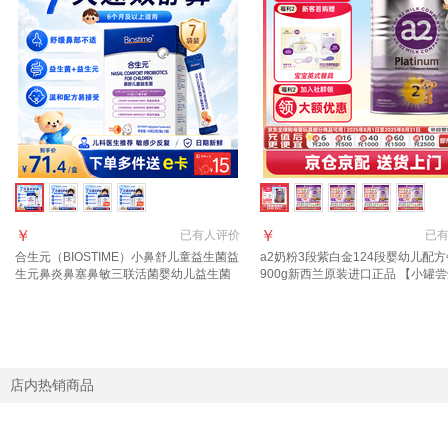
￥
￥
已有
人评价
已
合生元（BIOSTIME）小鼻舒儿童益生菌益
a2奶粉3段紫白金124段婴幼儿配
生元鼻炎鼻塞鼻敏三联活菌婴幼儿益生菌
900g新西兰原装进口正品 【小罐尝
粉 合生元鼻舒益生菌【7天试用装】 7袋*1
客送儿童餐具】2段400g
盒
店内热销商品