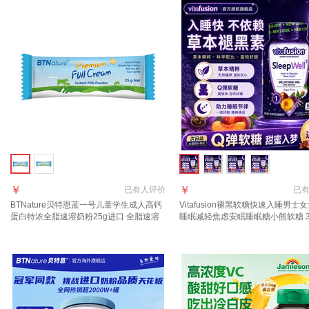
￥
￥
已有
人评价
已
BTNature贝特恩蓝一号儿童学生成人高钙
Vitafusion褪黑软糖快速入睡男士
蛋白特浓全脂速溶奶粉25g进口 全脂速溶
睡眠减轻焦虑安眠睡眠糖小熊软糖 3m
奶粉25g
粒*1瓶