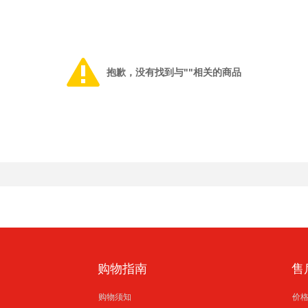
抱歉，没有找到与"
"相关的商品
购物指南
售
购物须知
价