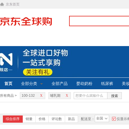
京东首页
首页
全部分类
全部产品
婴幼奶粉
纸尿裤
美
所有商品 >
100-132
X
哺乳期
X
搜索
全国
综合排序
销量
价格
评论数
新品
配送至：
仅显示