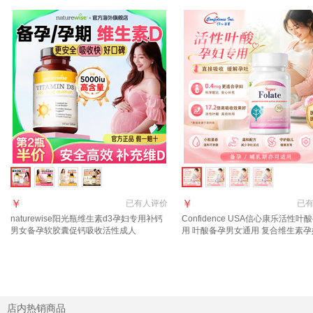
￥
￥
已有
人评价
已
naturewise阳光瓶维生素d3孕妇专用补钙
Confidence USA信心康乐活性叶
男女备孕软胶囊促钙吸收活性成人
用 叶酸备孕男女通用 复合维生素孕
【5000IU- 90粒*1瓶 】PLUS立享95折
孕-孕期均适用】 30粒*1瓶
店内热销商品