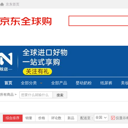
京东首页
首页
全部分类
全部产品
婴幼奶粉
纸尿裤
美
所有商品 >
搜索
全国
综合排序
销量
价格
评论数
新品
配送至：
仅显示